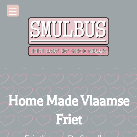
Home Made Vlaamse
Friet