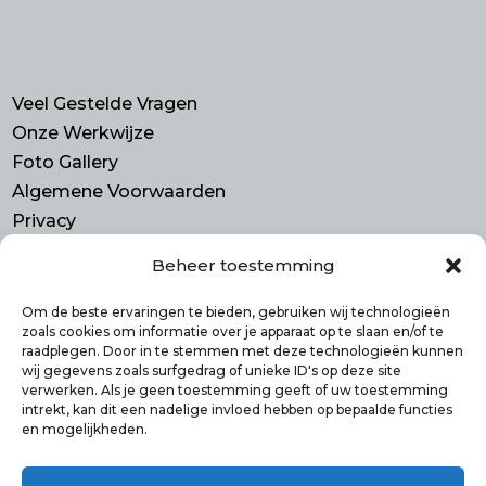
Veel Gestelde Vragen
Onze Werkwijze
Foto Gallery
Algemene Voorwaarden
Privacy
Beheer toestemming
Contact
Purmerend N-H
Om de beste ervaringen te bieden, gebruiken wij technologieën
zoals cookies om informatie over je apparaat op te slaan en/of te
info@smulbus.nl
raadplegen. Door in te stemmen met deze technologieën kunnen
06 41746470
wij gegevens zoals surfgedrag of unieke ID's op deze site
verwerken. Als je geen toestemming geeft of uw toestemming
intrekt, kan dit een nadelige invloed hebben op bepaalde functies
en mogelijkheden.
Volg ons op: