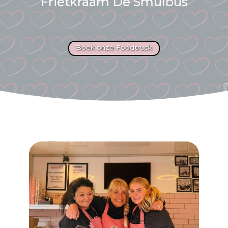
Frietkraam De Smulbus
Boek onze Foodtruck