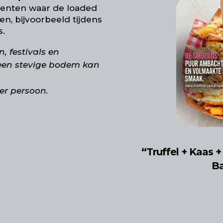
menten waar de loaded
en, bijvoorbeeld tijdens
s.
, festivals en
en stevige bodem kan
er persoon.
“Truffel + Kaas +
Ba