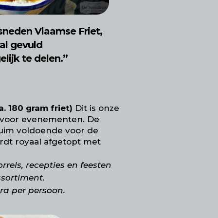
sneden Vlaamse Friet,
al gevuld
ijk te delen.”
. 180 gram friet)
Dit is onze
 voor evenementen. De
 ruim voldoende voor de
dt royaal afgetopt met
orrels, recepties en feesten
ssortiment.
tra per persoon.