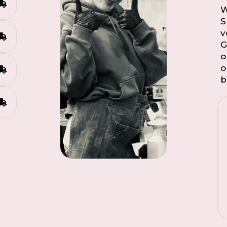
W
S
v
G
o
o
b
Laat het Smullen maar
Beginnen!”