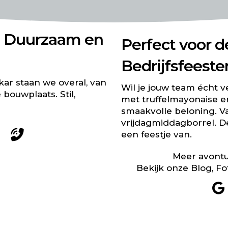
s Duurzaam en
Perfect voor 
Bedrijfsfeeste
ar staan we overal, van
Wil je jouw team écht v
bouwplaats. Stil,
met truffelmayonaise e
smaakvolle beloning. V
vrijdagmiddagborrel. D
een feestje van.
Meer avont
Bekijk onze
Blog
,
Fo