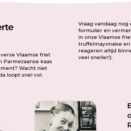
Vraag vandaag nog e
erte
formulier en vermel
in onze Vlaamse frie
truffelmayonaise e
reageren altijd bin
e verse Vlaamse friet
veel sneller!).
en Parmezaanse kaas
ement? Wacht niet
a loopt snel vol.
o
R