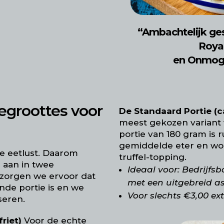
“Ambachtelijk ge
Roya
en Onmogel
egroottes voor
De Standaard Portie (ca
meest gekozen variant
portie van 180 gram is
gemiddelde eter en wor
de eetlust. Daarom
truffel-topping.
s aan in twee
Ideaal voor:
Bedrijfsb
 zorgen we ervoor dat
met een uitgebreid a
nde portie is en we
Voor slechts €3,00 ex
seren.
riet)
Voor de echte