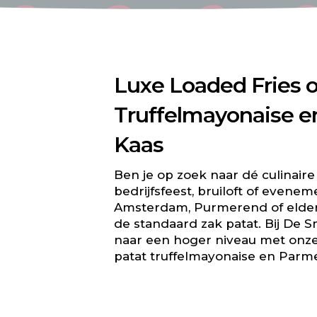
Luxe Loaded Fries
o
Truffelmayonaise 
Kaas
Ben je op zoek naar dé culinaire
bedrijfsfeest, bruiloft of evenem
Amsterdam, Purmerend of elder
e
Patat
de standaard zak patat. Bij De 
armezaanse
naar een hoger niveau met onze 
patat truffelmayonaise en Parm
bus