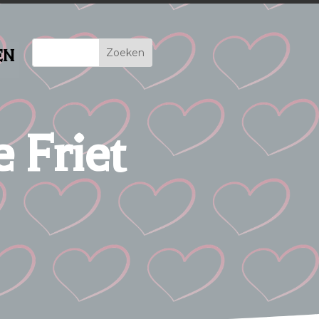
EN
 Friet