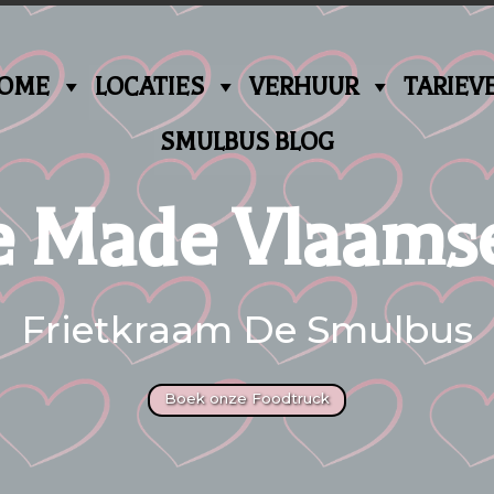
OME
LOCATIES
VERHUUR
TARIEV
SMULBUS BLOG
Made Vlaamse
Frietkraam De Smulbus
Boek onze Foodtruck