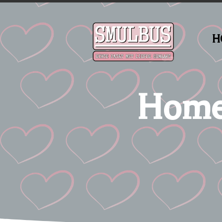
H
Home 