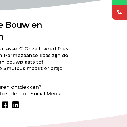
de Bouw en
n
errassen? Onze loaded fries
n Parmezaanse kaas zijn dé
an bouwplaats tot
e Smulbus maakt er altijd
uren ontdekken?
to Galerij
of Social Media