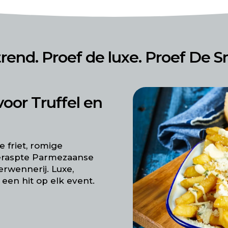
trend. Proef de luxe. Proef De S
oor Truffel en
 friet, romige
geraspte Parmezaanse
rwennerij. Luxe,
en hit op elk event.