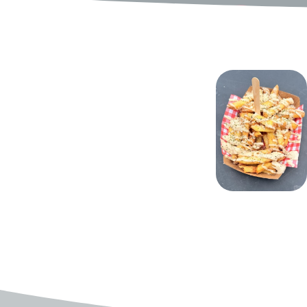
Vers
Truffelmayonaise en P
Kaas
bij De Smul