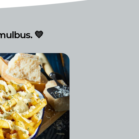
mulbus. 💛