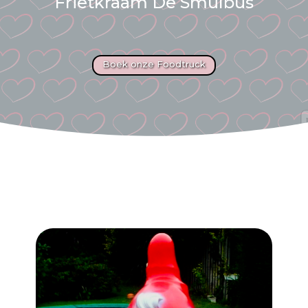
Frietkraam De Smulbus
Boek onze Foodtruck