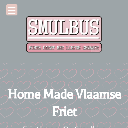
Home Made Vlaamse
Friet