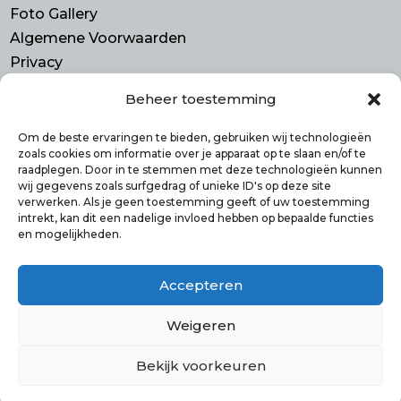
Foto Gallery
Algemene Voorwaarden
Privacy
Beheer toestemming
Contact
Purmerend N-H
Om de beste ervaringen te bieden, gebruiken wij technologieën
zoals cookies om informatie over je apparaat op te slaan en/of te
info@smulbus.nl
raadplegen. Door in te stemmen met deze technologieën kunnen
06 41746470
wij gegevens zoals surfgedrag of unieke ID's op deze site
verwerken. Als je geen toestemming geeft of uw toestemming
intrekt, kan dit een nadelige invloed hebben op bepaalde functies
en mogelijkheden.
Volg ons op:
Accepteren
Weigeren
Bekijk voorkeuren