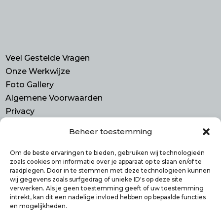
Veel Gestelde Vragen
Onze Werkwijze
Foto Gallery
Algemene Voorwaarden
Privacy
Beheer toestemming
Contact
Purmerend N-H
Om de beste ervaringen te bieden, gebruiken wij technologieën
zoals cookies om informatie over je apparaat op te slaan en/of te
info@smulbus.nl
raadplegen. Door in te stemmen met deze technologieën kunnen
06 41746470
wij gegevens zoals surfgedrag of unieke ID's op deze site
verwerken. Als je geen toestemming geeft of uw toestemming
intrekt, kan dit een nadelige invloed hebben op bepaalde functies
en mogelijkheden.
Volg ons op: