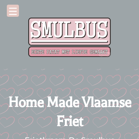
Home Made Vlaamse
Friet