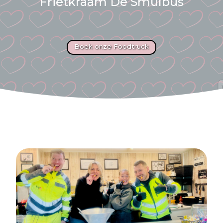
Frietkraam De Smulbus
Boek onze Foodtruck