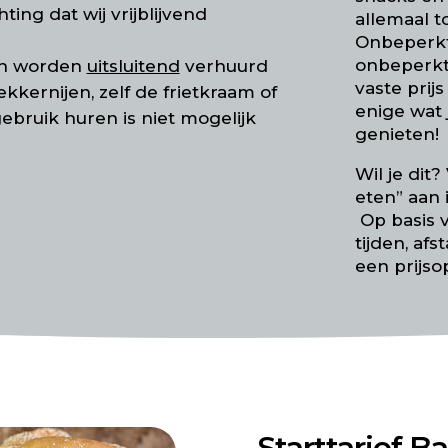
ing dat wij vrijblijvend
allemaal t
Onbeperkt 
onbeperkt
en worden
uitsluitend
verhuurd
vaste prijs
ekkernijen, zelf de frietkraam of
enige wat 
ebruik huren is niet mogelijk
genieten!
Wil je dit
eten” aan 
Op basis 
tijden, afs
een prijso
Starttarief Ba