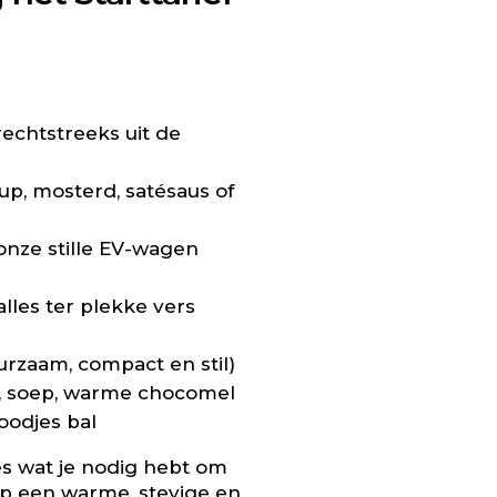
rechtstreeks uit de
up, mosterd, satésaus of
onze stille EV-wagen
lles ter plekke vers
urzaam, compact en stil)
s, soep, warme chocomel
oodjes bal
es wat je nodig hebt om
p een warme, stevige en