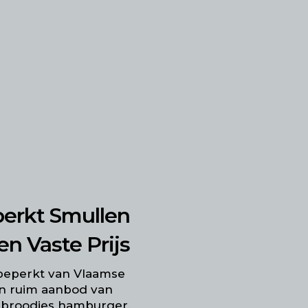
erkt Smullen
en Vaste Prijs
beperkt van Vlaamse
een ruim aanbod van
 broodjes hamburger,