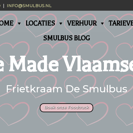
0
|
INFO@SMULBUS.NL
OME
LOCATIES
VERHUUR
TARIEV
SMULBUS BLOG
Made Vlaamse
Frietkraam De Smulbus
Boek onze Foodtruck