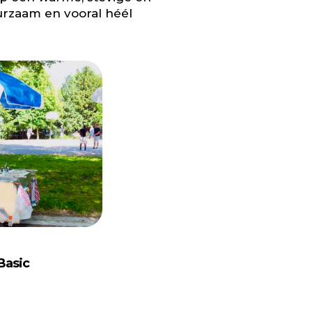
uurzaam en vooral héél
Basic