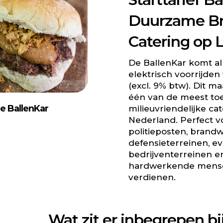
Duurzame Br
Catering op 
De BallenKar komt al
elektrisch voorrijden
(excl. 9% btw). Dit m
één van de meest toe
e BallenKar
milieuvriendelijke c
Nederland. Perfect v
politieposten, brand
defensieterreinen, 
bedrijventerreinen e
hardwerkende mensen
verdienen.
Wat zit er inbegrepen bij