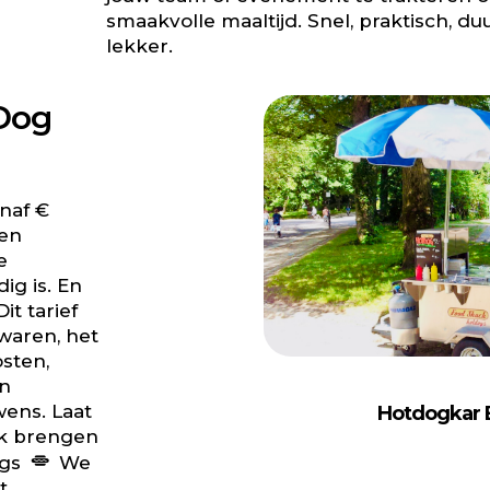
smaakvolle maaltijd. Snel, praktisch, d
lekker.
 Dog
naf €
een
e
ig is. En
it tarief
waren, het
sten,
en
ens. Laat
Hotdogkar 
ak brengen
ogs
We
t