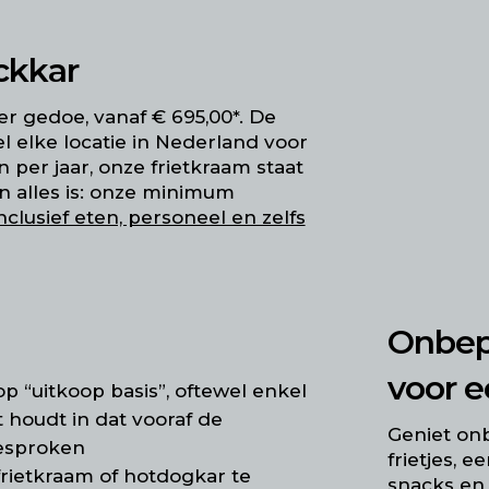
ackkar
r gedoe, vanaf € 695,00*. De
l elke locatie in Nederland voor
per jaar, onze frietkraam staat
an alles is: onze minimum
 inclusief eten, personeel en zelfs
Onbep
voor e
op “uitkoop basis”, oftewel enkel
t houdt in dat vooraf de
Geniet on
esproken
frietjes, 
 frietkraam of hotdogkar te
snacks en