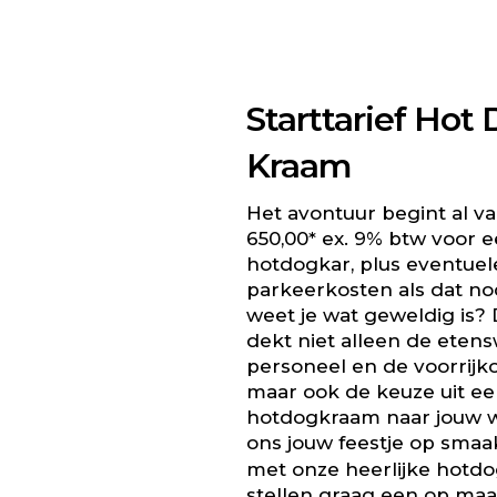
Starttarief Hot
Kraam
Het avontuur begint al va
650,00* ex. 9% btw voor 
hotdogkar, plus eventuel
parkeerkosten als dat nod
weet je wat geweldig is? D
dekt niet alleen de etens
personeel en de voorrijko
maar ook de keuze uit e
hotdogkraam naar jouw w
ons jouw feestje op sma
met onze heerlijke hotd
stellen graag een op maa