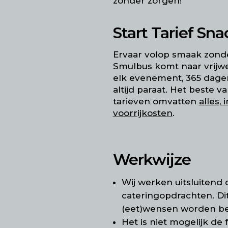
zonder zorgen!
Start Tarief Sn
Ervaar volop smaak zonde
Smulbus komt naar vrijwe
elk evenement, 365 dagen 
altijd paraat. Het beste v
tarieven omvatten
alles,
voorrijkosten
.
Werkwijze
Wij werken uitsluitend 
cateringopdrachten.
Di
(eet)wensen worden b
Het is niet mogelijk de