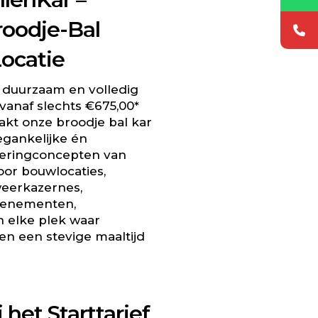
oodje-Bal
Locatie
 duurzaam en volledig
 vanaf slechts €675,00*
aakt onze broodje bal kar
gankelijke én
ateringconcepten van
oor bouwlocaties,
weerkazernes,
evenementen,
n elke plek waar
 een stevige maaltijd
 het Starttarief