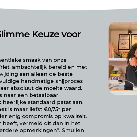
 Slimme Keuze voor
thentieke smaak van onze
iet, ambachtelijk bereid en met
wijding aan alleen de beste
vuldige handmatige snijproces
aar absoluut de moeite waard.
is naar een betaalbaar
k heerlijke standaard patat aan.
t is maar liefst €0,75* per
er enig compromis op kwaliteit.
 heeft, vermeld dit dan in het
“verdere opmerkingen”. Smullen