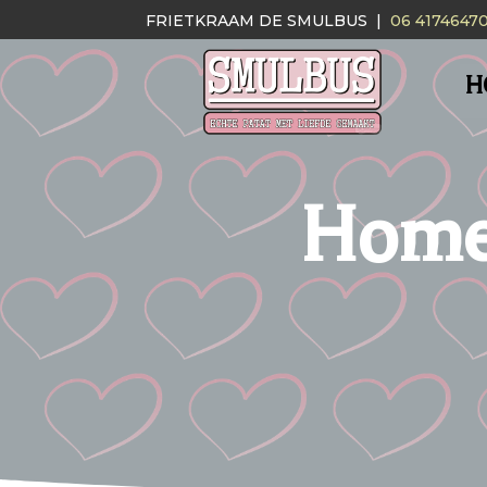
FRIETKRAAM DE SMULBUS |
06 4174647
H
Home 