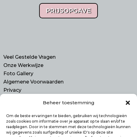
PRIJSOPGAVE
Veel Gestelde Vragen
Onze Werkwijze
Foto Gallery
Algemene Voorwaarden
Privacy
Beheer toestemming
Contact
Purmerend N-H
Om de beste ervaringen te bieden, gebruiken wij technologieën
zoals cookies om informatie over je apparaat op te slaan en/of te
info@smulbus.nl
raadplegen. Door in te stemmen met deze technologieën kunnen
06 41746470
wij gegevens zoals surfgedrag of unieke ID's op deze site