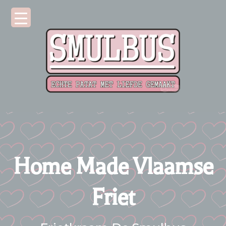
Home Made Vlaamse
Friet