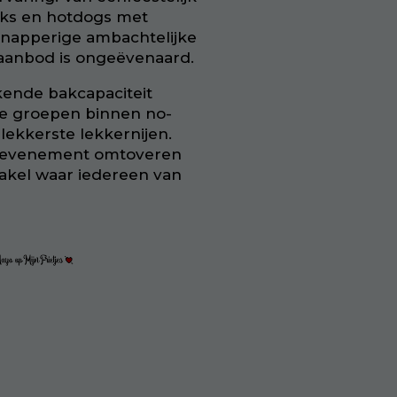
cks en hotdogs met
 knapperige ambachtelijke
s aanbod is ongeëvenaard.
ende bakcapaciteit
te groepen binnen no-
lekkerste lekkernijen.
e evenement omtoveren
takel waar iedereen van