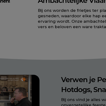
Ambachtelijke
Vlaa
nnen!
Bij ons worden de frietjes ter pla
gesneden, waardoor elke hap e
ervaring wordt. Onze ambachtelij
vers en beloven een ware traktat
Verwen je P
Hotdogs
, Sn
Bij ons vind je alles 
onvergetelijke feeste