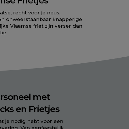
mse Frietjes
atse, recht voor je neus,
en onweerstaanbaar knapperige
ke Vlaamse friet zijn verser dan
ie.
ersoneel met
acks en Frietjes
wat je nodig hebt voor een
rvaring. Van eenfeestelijk