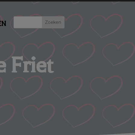
EN
 Friet