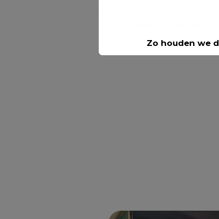
“Met onze Hotdogs gaan zel
Gezichtsspieren Glimlachen
Zo houden we de 