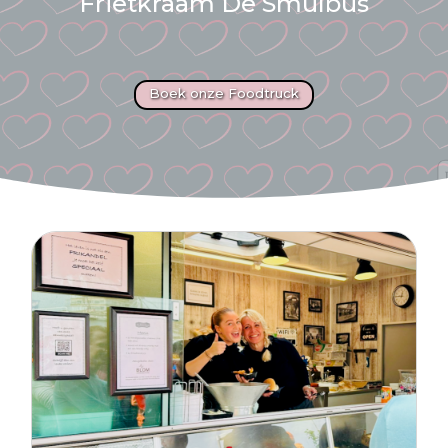
Frietkraam De Smulbus
Boek onze Foodtruck