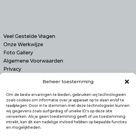
Veel Gestelde Vragen
Onze Werkwijze
Foto Gallery
Algemene Voorwaarden
Privacy
Beheer toestemming
Contact
Purmerend N-H
Om de beste ervaringen te bieden, gebruiken wij technologieën
zoals cookies om informatie over je apparaat op te slaan en/of te
info@smulbus.nl
raadplegen. Door in te stemmen met deze technologieën kunnen
06 41746470
wij gegevens zoals surfgedrag of unieke ID's op deze site
verwerken. Als je geen toestemming geeft of uw toestemming
intrekt, kan dit een nadelige invloed hebben op bepaalde functies
en mogelijkheden.
Volg ons op: