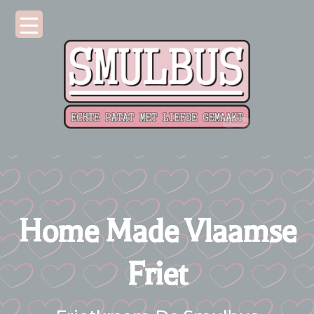
Home Made Vlaamse
Friet