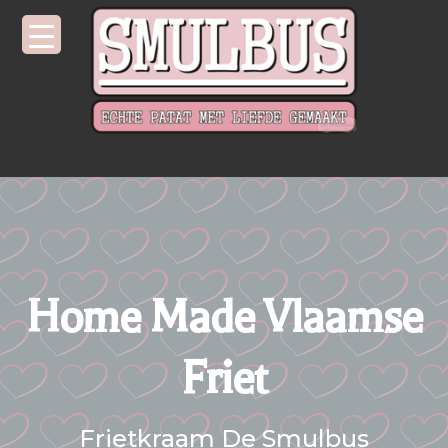
Home Made Vlaamse
Friet
Frietkraam De Smulbus