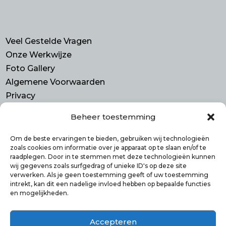
Veel Gestelde Vragen
Onze Werkwijze
Foto Gallery
Algemene Voorwaarden
Privacy
Beheer toestemming
Contact
Purmerend N-H
Om de beste ervaringen te bieden, gebruiken wij technologieën
zoals cookies om informatie over je apparaat op te slaan en/of te
info@smulbus.nl
raadplegen. Door in te stemmen met deze technologieën kunnen
06 41746470
wij gegevens zoals surfgedrag of unieke ID's op deze site
verwerken. Als je geen toestemming geeft of uw toestemming
intrekt, kan dit een nadelige invloed hebben op bepaalde functies
en mogelijkheden.
Volg ons op:
Accepteren