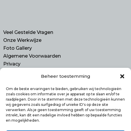
Veel Gestelde Vragen
Onze Werkwijze
Foto Gallery
Algemene Voorwaarden
Privacy
Beheer toestemming
Contact
Purmerend N-H
Om de beste ervaringen te bieden, gebruiken wij technologieën
zoals cookies om informatie over je apparaat op te slaan en/of te
info@smulbus.nl
raadplegen. Door in te stemmen met deze technologieën kunnen
06 41746470
wij gegevens zoals surfgedrag of unieke ID's op deze site
verwerken. Als je geen toestemming geeft of uw toestemming
intrekt, kan dit een nadelige invloed hebben op bepaalde functies
en mogelijkheden.
Volg ons op: