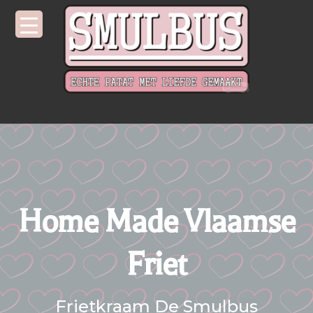
Home Made Vlaamse
Friet
Frietkraam De Smulbus