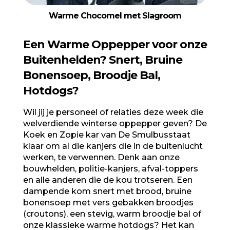
Warme Chocomel met Slagroom
Een Warme Oppepper voor onze
Buitenhelden? Snert, Bruine
Bonensoep, Broodje Bal,
Hotdogs?
Wil jij je personeel of relaties deze week die
welverdiende winterse oppepper geven? De
Koek en Zopie kar van De Smulbus
staat
klaar om al die kanjers die in de buitenlucht
werken, te verwennen. Denk aan onze
bouwhelden, politie-kanjers, afval-toppers
en alle anderen die de kou trotseren. Een
dampende kom
snert
met brood,
bruine
bonensoep
met vers gebakken broodjes
(croutons), een stevig,
warm broodje bal
of
onze klassieke
warme hotdogs
? Het kan