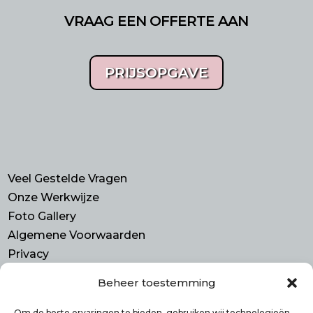
VRAAG EEN OFFERTE AAN
PRIJSOPGAVE
Veel Gestelde Vragen
Onze Werkwijze
Foto Gallery
Algemene Voorwaarden
Privacy
Beheer toestemming
Contact
Purmerend N-H
Om de beste ervaringen te bieden, gebruiken wij technologieën