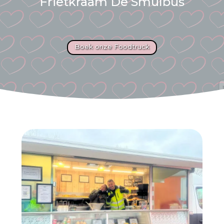
Frietkraam De Smulbus
Boek onze Foodtruck