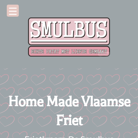
Home Made Vlaamse
Friet