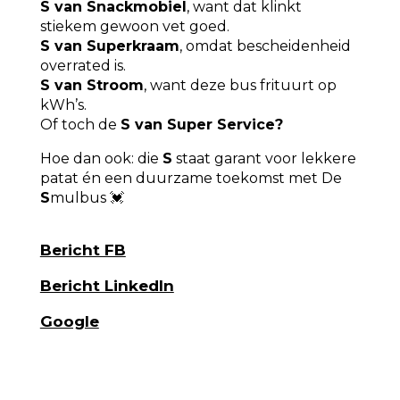
S van Snackmobiel
, want dat klinkt
stiekem gewoon vet goed.
S van Superkraam
, omdat bescheidenheid
overrated is.
S van Stroom
, want deze bus frituurt op
kWh’s.
Of toch de
S van Super Service?
Hoe dan ook: die
S
staat garant voor lekkere
patat én een duurzame toekomst met De
S
mulbus 💓
Bericht FB
Bericht LinkedIn
Google