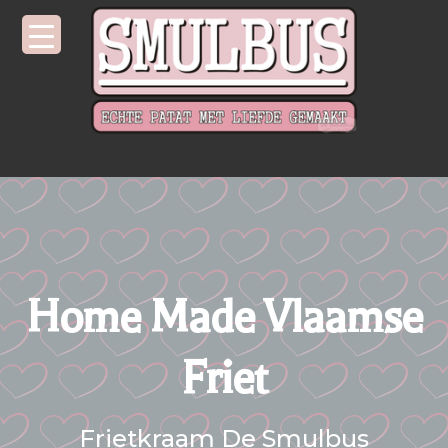
Home Made Vlaamse
Friet
Frietkraam De Smulbus