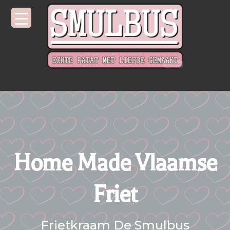
Home Made Vlaamse
Friet
Frietkraam De Smulbus