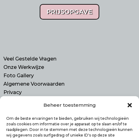
PRIJSOPGAVE
Veel Gestelde Vragen
Onze Werkwijze
Foto Gallery
Algemene Voorwaarden
Privacy
Beheer toestemming
Contact
Purmerend N-H
Om de beste ervaringen te bieden, gebruiken wij technologieën
zoals cookies om informatie over je apparaat op te slaan en/of te
info@smulbus.nl
raadplegen. Door in te stemmen met deze technologieën kunnen
06 41746470
wij gegevens zoals surfgedrag of unieke ID's op deze site