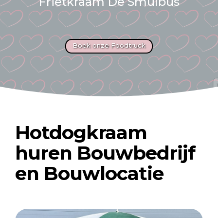
Frietkraam De Smulbus
Boek onze Foodtruck
Hotdogkraam
huren Bouwbedrijf
en Bouwlocatie