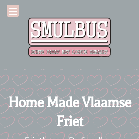
Home Made Vlaamse
Friet