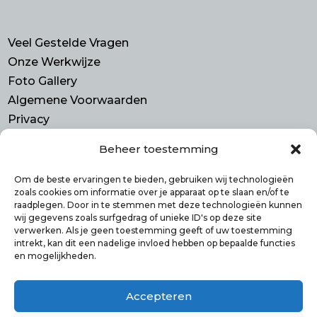
Veel Gestelde Vragen
Onze Werkwijze
Foto Gallery
Algemene Voorwaarden
Privacy
Beheer toestemming
Contact
Purmerend N-H
Om de beste ervaringen te bieden, gebruiken wij technologieën
zoals cookies om informatie over je apparaat op te slaan en/of te
info@smulbus.nl
raadplegen. Door in te stemmen met deze technologieën kunnen
06 41746470
wij gegevens zoals surfgedrag of unieke ID's op deze site
verwerken. Als je geen toestemming geeft of uw toestemming
intrekt, kan dit een nadelige invloed hebben op bepaalde functies
en mogelijkheden.
Volg ons op:
Accepteren