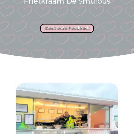
Frietkraam De Smulbus
Boek onze Foodtruck