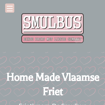
Home Made Vlaamse
Friet