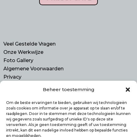
Veel Gestelde Vragen
Onze Werkwijze
Foto Gallery
Algemene Voorwaarden
Privacy
Beheer toestemming
Contact
Purmerend N-H
Om de beste ervaringen te bieden, gebruiken wij technologieën
zoals cookies om informatie over je apparaat op te slaan en/of te
info@smulbus.nl
raadplegen. Door in te stemmen met deze technologieën kunnen
06 41746470
wij gegevens zoals surfgedrag of unieke ID's op deze site
verwerken. Als je geen toestemming geeft of uw toestemming
intrekt, kan dit een nadelige invloed hebben op bepaalde functies
en mogelijkheden.