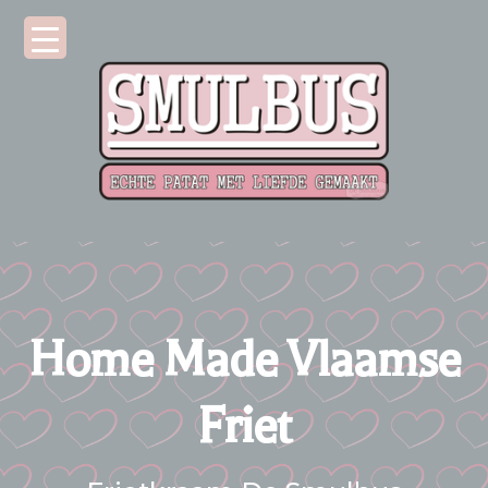
Home Made Vlaamse
Friet