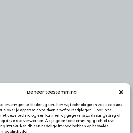
ntact
Beheer toestemming
rmerend N-H
e ervaringen te bieden, gebruiken wij technologieën zoals cookies
fo@smulbus.nl
ie over je apparaat op te slaan en/of te raadplegen. Door in te
t deze technologieën kunnen wij gegevens zoals surfgedrag of
 41746470
s op deze site verwerken. Als je geen toestemming geeft of uw
g intrekt, kan dit een nadelige invloed hebben op bepaalde
n mogelijkheden.