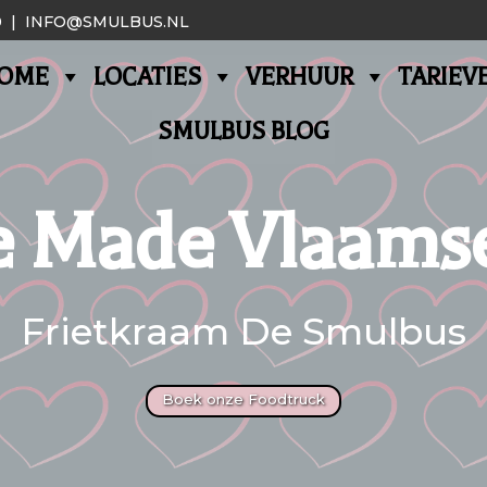
0
|
INFO@SMULBUS.NL
OME
LOCATIES
VERHUUR
TARIEV
SMULBUS BLOG
Made Vlaamse
Frietkraam De Smulbus
Boek onze Foodtruck