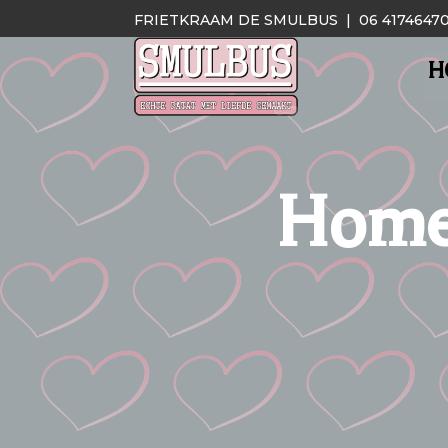
FRIETKRAAM DE SMULBUS |
06 4174647
H
Home 