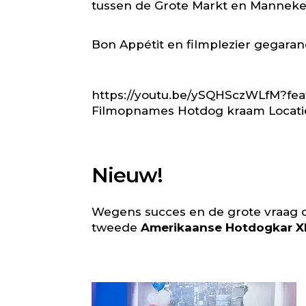
tussen de Grote Markt en Manneken P
Bon Appétit en filmplezier gegaran
https://youtu.be/ySQHSczWLfM?fe
Filmopnames Hotdog kraam Locatie B
Nieuw!
Wegens succes en de grote vraag di
tweede
Amerikaanse Hotdogkar X