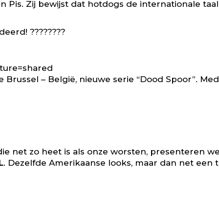
is. Zij bewijst dat hotdogs de internationale taal
deerd! ????????
ature=shared
russel – België, nieuwe serie “Dood Spoor”. Medi
e net zo heet is als onze worsten, presenteren we
L
. Dezelfde Amerikaanse looks, maar dan net een ti