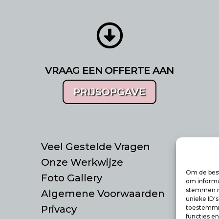

VRAAG EEN OFFERTE AAN
PRIJSOPGAVE
Veel Gestelde Vragen
Co
Onze Werkwijze
Pu
Om de best
Foto Gallery
in
om informat
stemmen me
Algemene Voorwaarden
06
unieke ID'
Privacy
toestemmin
functies e