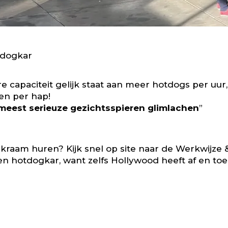
tdogkar
 capaciteit gelijk staat aan meer hotdogs per uur,
en per hap!
meest serieuze gezichtsspieren glimlachen
”
 kraam huren
? Kijk snel op site naar de
Werkwijze
en hotdogkar, want zelfs Hollywood heeft af en t